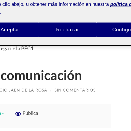
 clic abajo, u obtener más información en nuestra
política 
.
Aceptar
Rechazar
Configu
:
ENTREGA DE LA PEC1
rega de la PEC1
y comunicación
CIO JAÉN DE LA ROSA
/
SIN COMENTARIOS
 -
Pública