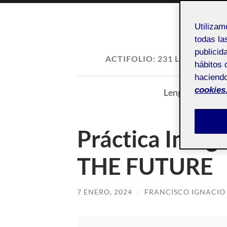
Utiliza
todas la
publicid
ACTIFOLIO:
231 LENGUAJE V
hábitos 
2
haciendo
cookies
Lenguaje visual.
Práctica Info
THE FUTURE
7 ENERO, 2024
/
FRANCISCO IGNACIO 