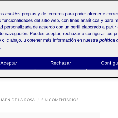
mos
cookies
propias y de terceros para poder ofrecerte corr
s funcionalidades del sitio web, con fines analíticos y para 
ad personalizada de acuerdo con un perfil elaborado a partir 
ISUAL. PERSPECTIVA CRÍTICA - AULA 1
de navegación. Puedes aceptar, rechazar o configurar tus p
31_20_645_01
 clic abajo, u obtener más información en nuestra
política 
.
 Perspectiva crítica – Aula 1
Aceptar
Rechazar
Configu
grafía- ECHOES OF
JAÉN DE LA ROSA
/
SIN COMENTARIOS