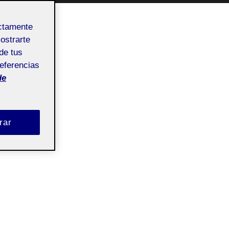
ectamente
mostrarte
de tus
referencias
de
rar